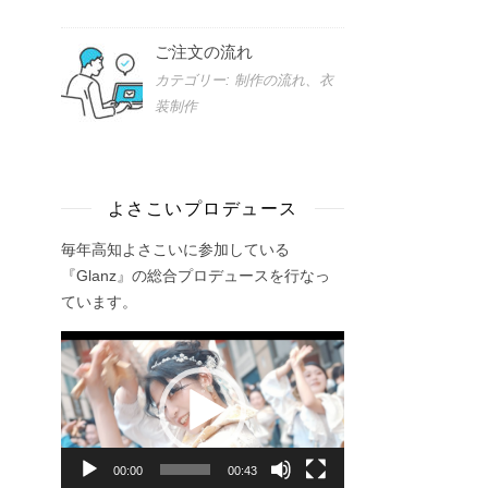
ご注文の流れ
カテゴリー: 制作の流れ、衣
装制作
よさこいプロデュース
毎年高知よさこいに参加している
『Glanz』の総合プロデュースを行なっ
ています。
動
画
プ
レ
ー
00:00
00:43
ヤ